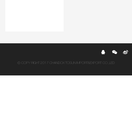
© COPY RIGHT 2017 CHANDOX TOSUN IMPORT&EXPORT CO.,LED