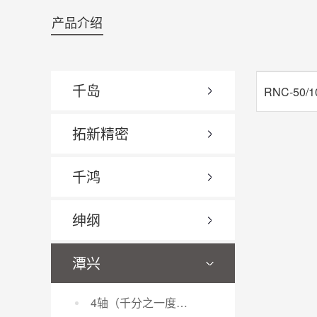
产品介绍
千岛
拓新精密
千鸿
绅纲
潭兴
4轴（千分之一度电脑数控分度盘）