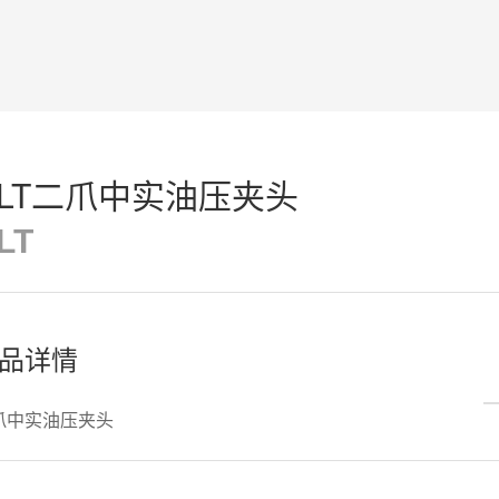
CLT二爪中实油压夹头
LT
品详情
爪中实油压夹头