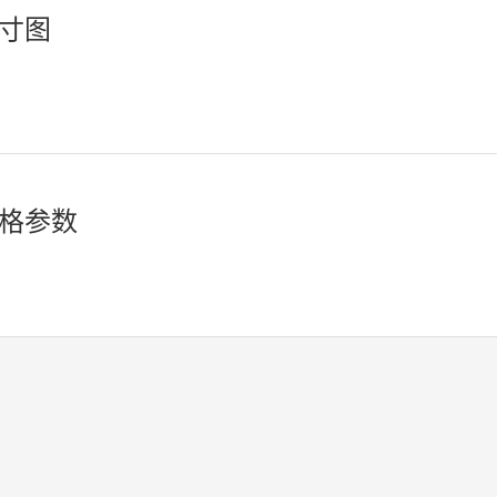
寸图
格参数