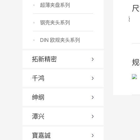
超薄夹盘系列
尺
钢壳夹头系列
DIN 欧规夹头系列
拓新精密
规
千鸿
绅纲
潭兴
寶嘉誠